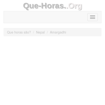
Que-Horas.
.Org
Toggle
navigati
Que horas são?
Nepal
Amargadhi