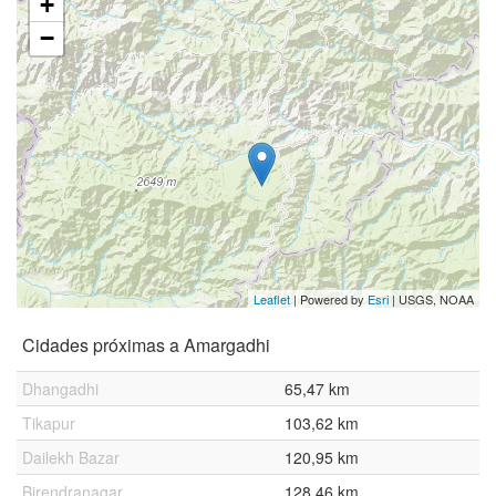
+
−
Leaflet
| Powered by
Esri
|
USGS, NOAA
Cidades próximas a Amargadhi
Dhangadhi
65,47 km
Tikapur
103,62 km
Dailekh Bazar
120,95 km
Birendranagar
128,46 km