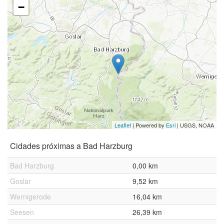
−
Leaflet
| Powered by
Esri
|
USGS, NOAA
Cidades próximas a Bad Harzburg
Bad Harzburg
0,00 km
Goslar
9,52 km
Wernigerode
16,04 km
Seesen
26,39 km