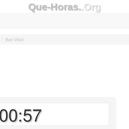
Que-Horas.
.Org
Bad Vilbel
00:57