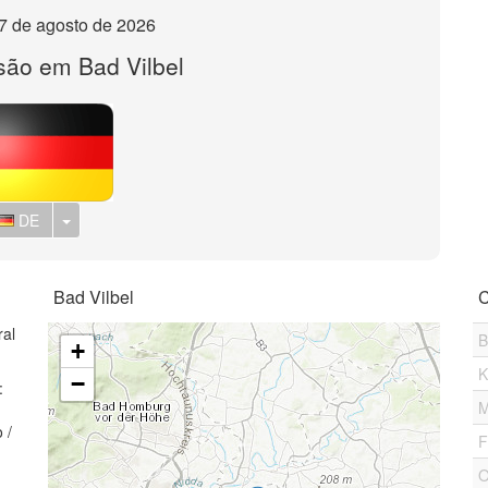
, 7 de agosto de 2026
são em Bad Vilbel
Toggle Dropdown
DE
Bad Vilbel
C
ral
B
+
K
−
:
M
 /
F
1
O