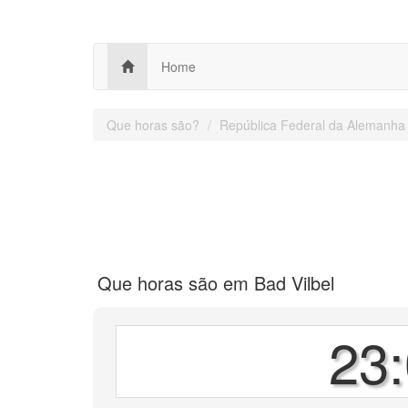
Home
Que horas são?
República Federal da Alemanha
Que horas são em Bad Vilbel
23: