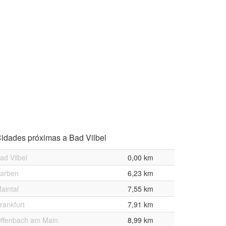
idades próximas a Bad Vilbel
ad Vilbel
0,00 km
arben
6,23 km
aintal
7,55 km
rankfurt
7,91 km
ffenbach am Main
8,99 km