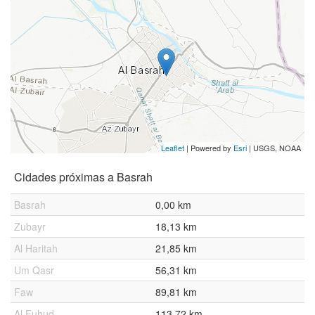
Leaflet
| Powered by
Esri
|
USGS, NOAA
Cidades próximas a Basrah
Basrah
0,00 km
Zubayr
18,13 km
Al Haritah
21,85 km
Um Qasr
56,31 km
Faw
89,81 km
Al Fuhud
113,72 km