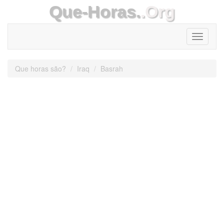
Que-Horas.
.Org
Toggle
navigati
Que horas são?
Iraq
Basrah