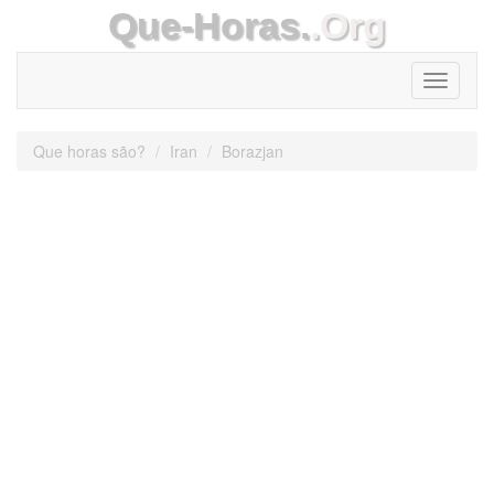
Que-Horas.
.Org
Toggle
navigati
Que horas são?
Iran
Borazjan