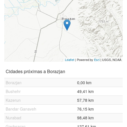
Leaflet
| Powered by
Esri
|
USGS, NOAA
Cidades próximas a Borazjan
Borazjan
0,00 km
Bushehr
49,41 km
Kazerun
57,78 km
Bandar Ganaveh
76,15 km
Nurabad
98,48 km
Gachsaran
127,61 km