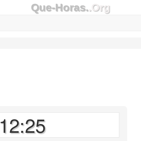
Que-Horas.
.Org
12:25