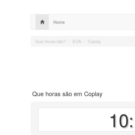
Home
Que horas são?
EUA
Coplay
Que horas são em Coplay
10: