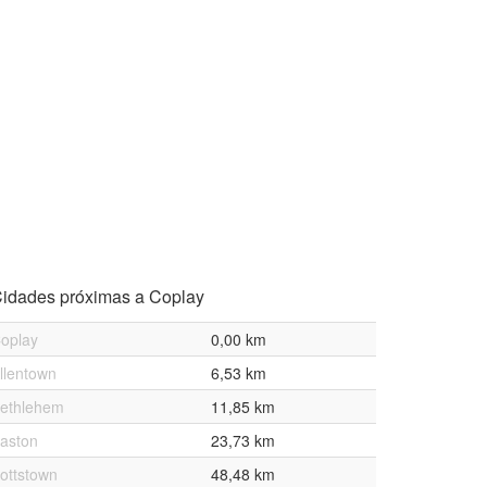
idades próximas a Coplay
oplay
0,00 km
llentown
6,53 km
ethlehem
11,85 km
aston
23,73 km
ottstown
48,48 km