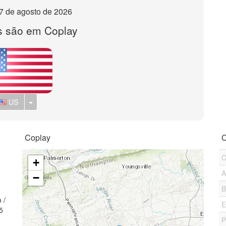
, 7 de agosto de 2026
s são em Coplay
Toggle Dropdown
US
Coplay
C
C
+
A
−
B
 /
E
5
P