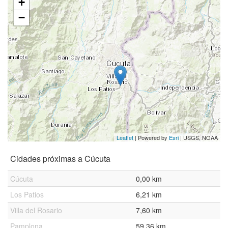
+
−
Leaflet
| Powered by
Esri
|
USGS, NOAA
Cidades próximas a Cúcuta
Cúcuta
0,00 km
Los Patios
6,21 km
Villa del Rosario
7,60 km
Pamplona
59,36 km