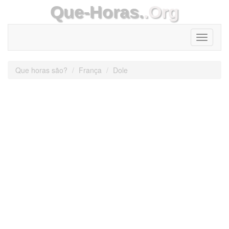
Que-Horas.
.Org
Toggle
navigati
Que horas são?
França
Dole