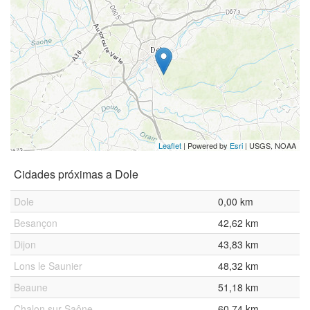
Leaflet
| Powered by
Esri
|
USGS, NOAA
Cidades próximas a Dole
Dole
0,00 km
Besançon
42,62 km
Dijon
43,83 km
Lons le Saunier
48,32 km
Beaune
51,18 km
Chalon sur Saône
60,74 km