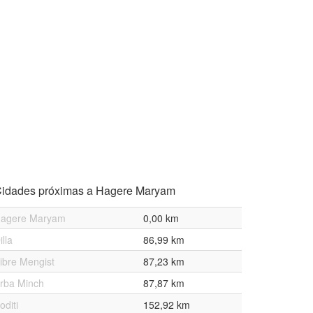
idades próximas a Hagere Maryam
agere Maryam
0,00 km
illa
86,99 km
ibre Mengist
87,23 km
rba Minch
87,87 km
oditi
152,92 km