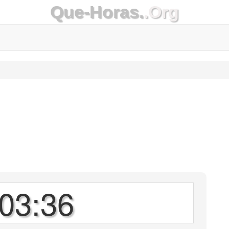
Que-Horas.
.Org
03:36