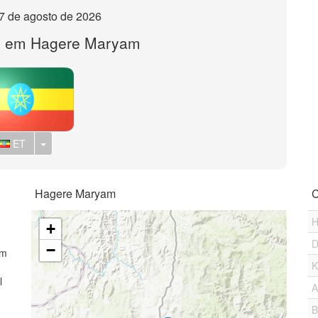
, 7 de agosto de 2026
o em Hagere Maryam
Toggle Dropdown
ET
Hagere Maryam
C
H
+
D
−
em
K
l
A
B