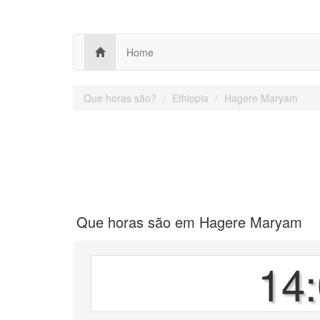
Home
Que horas são?
Ethiopia
Hagere Maryam
Que horas são em Hagere Maryam
14: