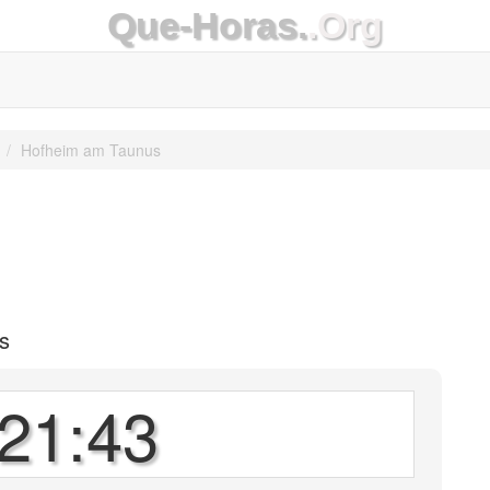
Que-Horas.
.Org
Hofheim am Taunus
s
21:43