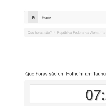
Home
Que horas são?
República Federal da Alemanha
Que horas são em Hofheim am Taunu
07: