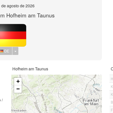
 de agosto de 2026
em Hofheim am Taunus
Toggle Dropdown
DE
Hofheim am Taunus
C
H
+
K
−
K
 /
B
1
F