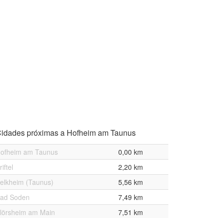
idades próximas a Hofheim am Taunus
ofheim am Taunus
0,00 km
riftel
2,20 km
elkheim (Taunus)
5,56 km
ad Soden
7,49 km
lörsheim am Main
7,51 km