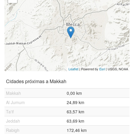
Leaflet
| Powered by
Esri
|
USGS, NOAA
Cidades próximas a Makkah
Makkah
0,00 km
Al Jumum
24,89 km
Ta'if
63,57 km
Jeddah
63,69 km
Rabigh
172,46 km