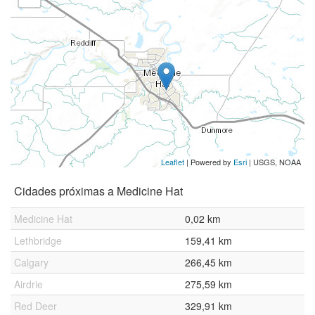
Leaflet
| Powered by
Esri
|
USGS, NOAA
Cidades próximas a Medicine Hat
Medicine Hat
0,02 km
Lethbridge
159,41 km
Calgary
266,45 km
Airdrie
275,59 km
Red Deer
329,91 km