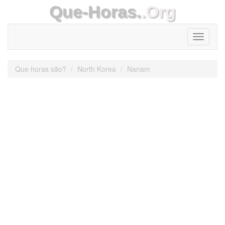
Que-Horas.
.Org
Toggle
navigati
Que horas são?
North Korea
Nanam