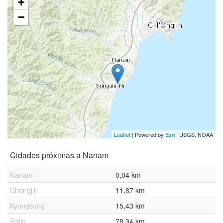
+
−
Leaflet
| Powered by
Esri
|
USGS, NOAA
Cidades próximas a Nanam
Nanam
0,04 km
Chongjin
11,87 km
Kyongsong
15,43 km
Rajin
78,34 km