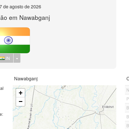
, 7 de agosto de 2026
são em Nawabganj
Toggle Dropdown
IN
Nawabganj
C
al
N
+
P
−
B
e:
B
B