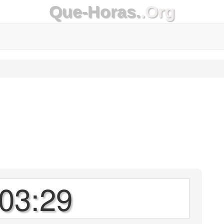
Que-Horas.
.Org
03:29