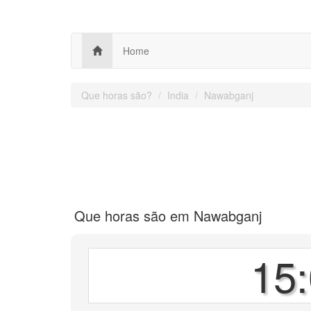
Home
Que horas são?
India
Nawabganj
Que horas são em Nawabganj
15: