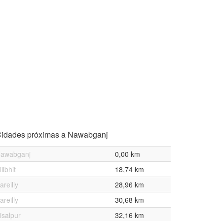
idades próximas a Nawabganj
awabganj
0,00 km
ilibhit
18,74 km
areilly
28,96 km
areilly
30,68 km
isalpur
32,16 km