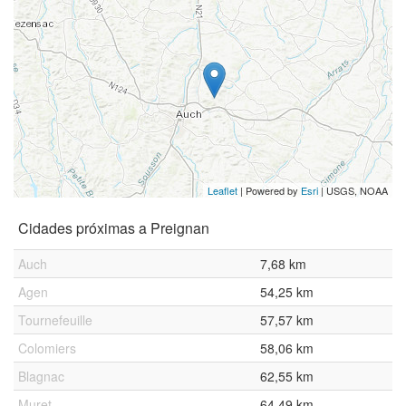
Leaflet
| Powered by
Esri
|
USGS, NOAA
Cidades próximas a Preignan
Auch
7,68 km
Agen
54,25 km
Tournefeuille
57,57 km
Colomiers
58,06 km
Blagnac
62,55 km
Muret
64,49 km