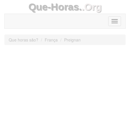
Que-Horas.
.Org
Toggle
navigati
Que horas são?
França
Preignan