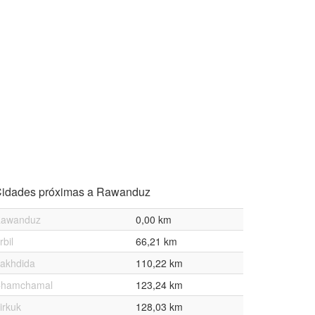
idades próximas a Rawanduz
awanduz
0,00 km
rbil
66,21 km
akhdida
110,22 km
hamchamal
123,24 km
irkuk
128,03 km