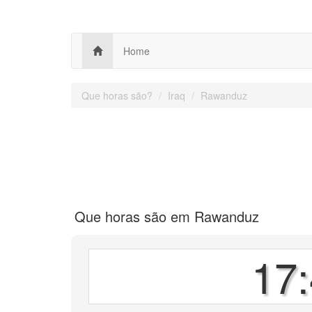
Home
Que horas são?
Iraq
Rawanduz
Que horas são em Rawanduz
17: