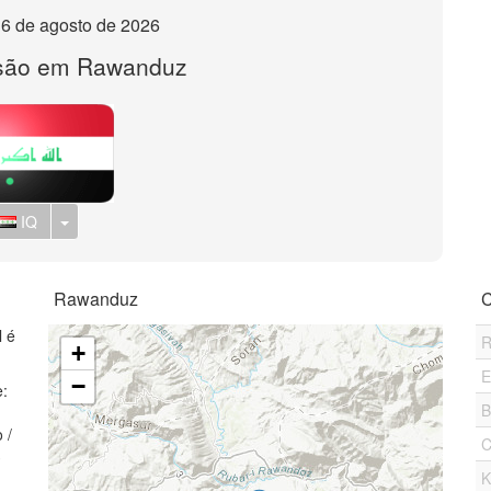
, 6 de agosto de 2026
 são em Rawanduz
Toggle Dropdown
IQ
Rawanduz
C
l é
R
+
E
−
e:
B
 /
C
3
K