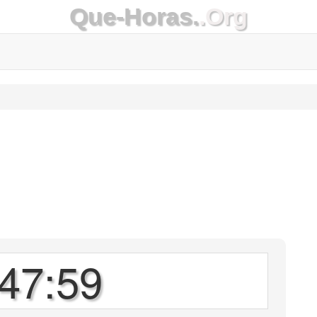
Que-Horas.
.Org
47:59