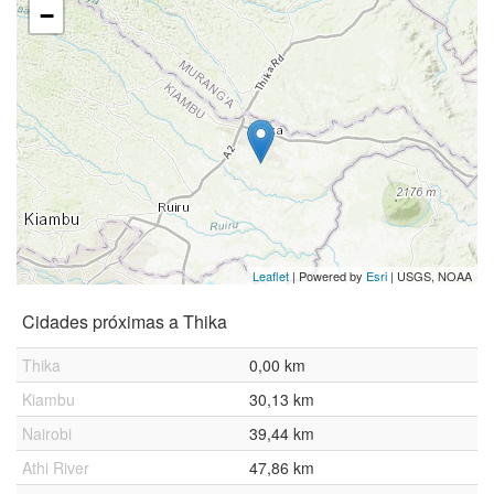
−
Leaflet
| Powered by
Esri
|
USGS, NOAA
Cidades próximas a Thika
Thika
0,00 km
Kiambu
30,13 km
Nairobi
39,44 km
Athi River
47,86 km