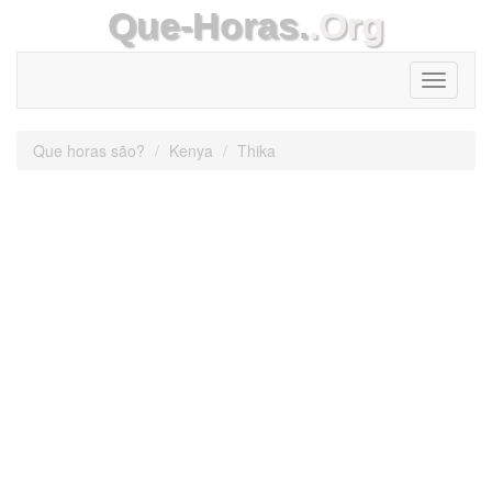
Que-Horas.
.Org
Toggle
navigati
Que horas são?
Kenya
Thika