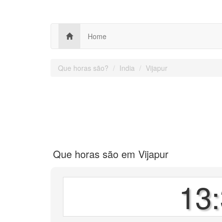
Home
Que horas são?
India
Vijapur
Que horas são em Vijapur
13: