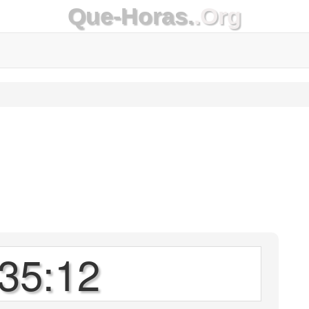
Que-Horas.
.Org
35:12