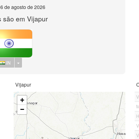
, 6 de agosto de 2026
 são em Vijapur
Toggle Dropdown
IN
Vijapur
C
V
+
M
−
H
V
V