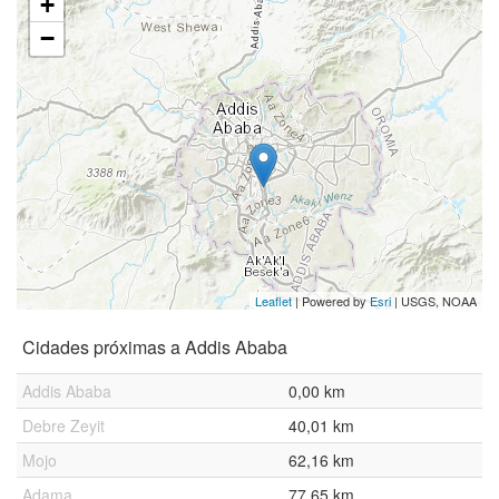
+
−
Leaflet
| Powered by
Esri
|
USGS, NOAA
Cidades próximas a Addis Ababa
Addis Ababa
0,00 km
Debre Zeyit
40,01 km
Mojo
62,16 km
Adama
77,65 km