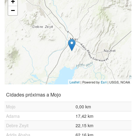
+
−
Leaflet
| Powered by
Esri
|
USGS, NOAA
Cidades próximas a Mojo
Mojo
0,00 km
Adama
17,42 km
Debre Zeyit
22,15 km
Addis Ababa
62,16 km