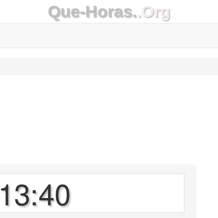
Que-Horas.
.Org
13:40