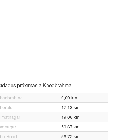
idades próximas a Khedbrahma
hedbrahma
0,00 km
heralu
47,13 km
imatnagar
49,06 km
adnagar
50,67 km
bu Road
56,72 km