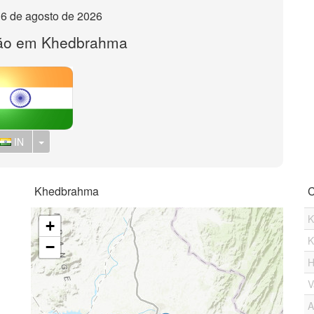
, 6 de agosto de 2026
são em Khedbrahma
Toggle Dropdown
IN
Khedbrahma
C
K
+
K
−
H
V
A