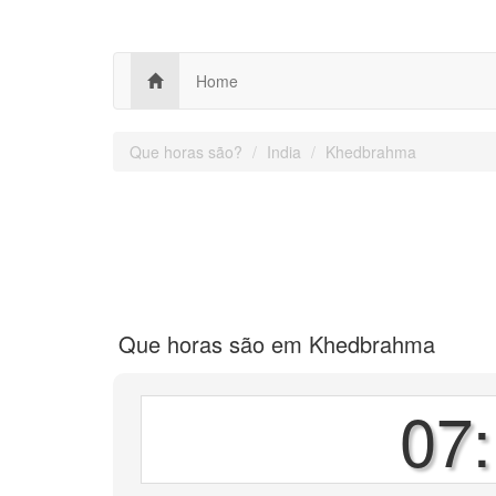
Home
Que horas são?
India
Khedbrahma
Que horas são em Khedbrahma
07: