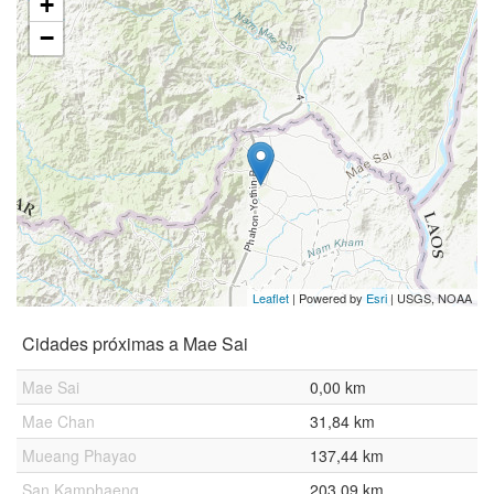
+
−
Leaflet
| Powered by
Esri
|
USGS, NOAA
Cidades próximas a Mae Sai
Mae Sai
0,00 km
Mae Chan
31,84 km
Mueang Phayao
137,44 km
San Kamphaeng
203,09 km