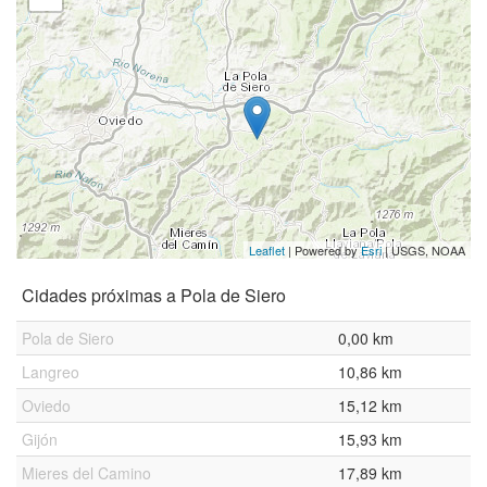
Leaflet
| Powered by
Esri
|
USGS, NOAA
Cidades próximas a Pola de Siero
Pola de Siero
0,00 km
Langreo
10,86 km
Oviedo
15,12 km
Gijón
15,93 km
Mieres del Camino
17,89 km