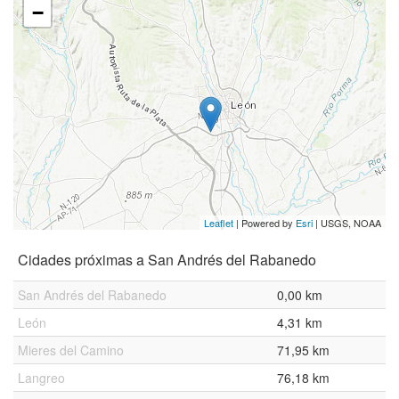
−
Leaflet
| Powered by
Esri
|
USGS, NOAA
Cidades próximas a San Andrés del Rabanedo
San Andrés del Rabanedo
0,00 km
León
4,31 km
Mieres del Camino
71,95 km
Langreo
76,18 km