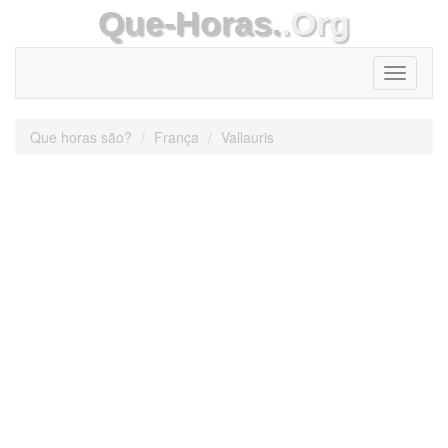
Que-Horas.
.Org
Toggle
navigati
Que horas são?
França
Vallauris